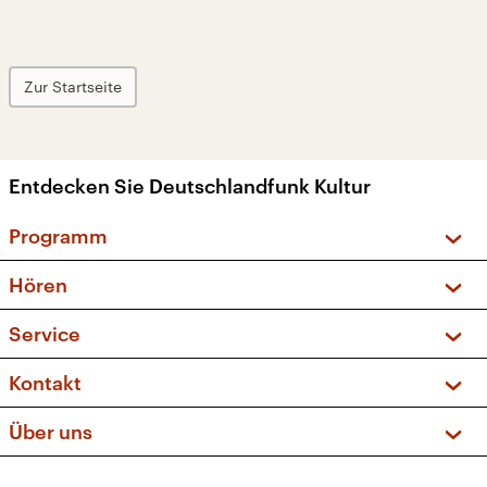
Zur Startseite
Entdecken Sie Deutschlandfunk Kultur
Programm
Vorschau und Rückschau
Hören
Sendungen und Podcasts
Livestream
Service
Musikliste
Frequenzen (UKW + DAB+)
FAQ
Kontakt
Kakadu – Das Kinderprogramm
Apps
Archiv
Hörerservice
Über uns
Newsletter
Social Media
Deutschlandradio
RSS