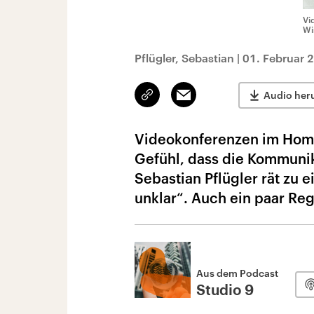
Vi
Wi
Pflügler, Sebastian
|
01. Februar 
Link
Email
Audio her
kopieren/teilen
Videokonferenzen im Homeo
Gefühl, dass die Kommunika
Sebastian Pflügler rät zu
unklar“. Auch ein paar Re
Aus dem Podcast
Studio 9