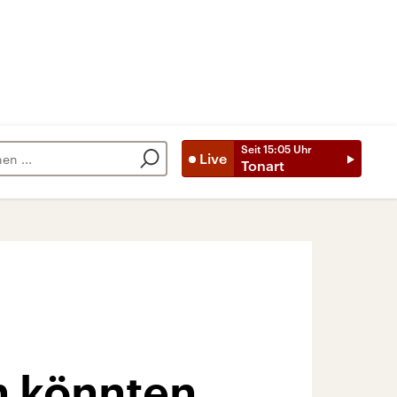
Seit
15:05
Uhr
Live
Tonart
n könnten