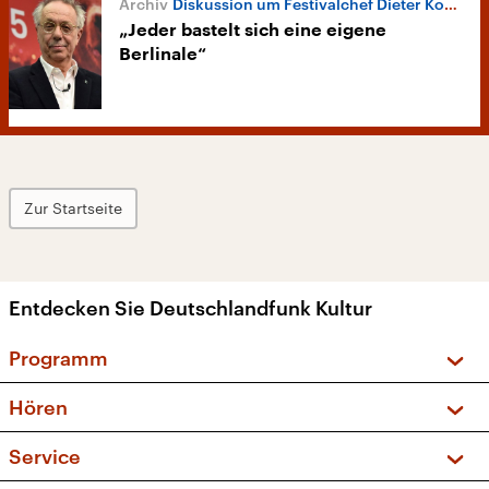
Diskussion um Festivalchef Dieter Kosslick
„Jeder bastelt sich eine eigene
Berlinale“
Zur Startseite
Entdecken Sie Deutschlandfunk Kultur
Programm
Vorschau und Rückschau
Hören
Sendungen und Podcasts
Livestream
Service
Musikliste
Frequenzen (UKW + DAB+)