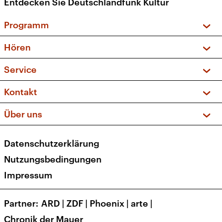
Entdecken Sie Deutschlandfunk Kultur
Programm
Vorschau und Rückschau
Hören
Sendungen und Podcasts
Livestream
Service
Musikliste
Frequenzen (UKW + DAB+)
FAQ
Kontakt
Kakadu – Das Kinderprogramm
Apps
Archiv
Hörerservice
Über uns
Newsletter
Social Media
Deutschlandradio
RSS
Datenschutzerklärung
Presse
Veranstaltungen
Nutzungsbedingungen
Karriere
Impressum
Transparenz
Korrekturen und Richtigstellungen
Partner
ARD
|
ZDF
|
Phoenix
|
arte
|
Barrierefreiheit
Chronik der Mauer