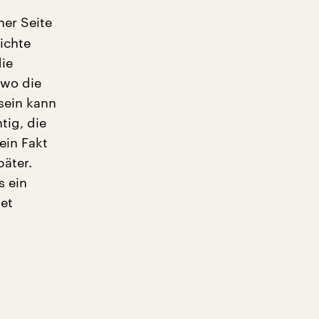
ner Seite
hichte
die
 wo die
sein kann
tig, die
ein Fakt
päter.
s ein
et