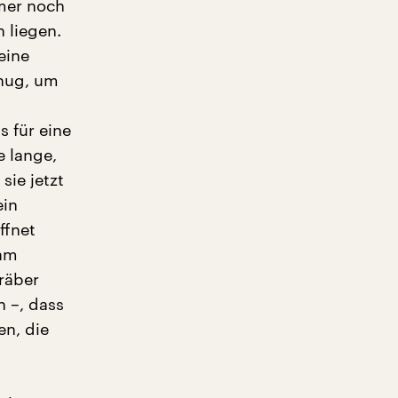
mmer noch
 liegen.
eine
enug, um
s für eine
e lange,
ie jetzt
ein
ffnet
 am
räber
n –, dass
en, die