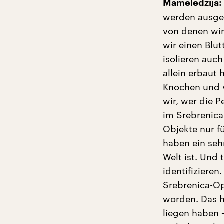
Mameledzija:
werden ausge
von denen wi
wir einen Blu
isolieren auc
allein erbaut
Knochen und v
wir, wer die P
im Srebrenica-
Objekte nur f
haben ein seh
Welt ist. Und
identifizieren
Srebrenica-Op
worden. Das h
liegen haben 