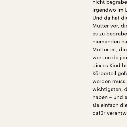
nicht begrabe
irgendwo im L
Und da hat di
Mutter vor, d
es zu begraben
niemanden habe
Mutter ist, di
werden da jem
dieses Kind b
Körperteil ge
werden muss. D
wichtigsten, 
haben – und es
sie einfach di
dafür verantwo