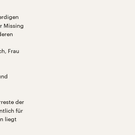
erdigen
or Missing
deren
ch, Frau
und
rreste der
tlich für
n liegt