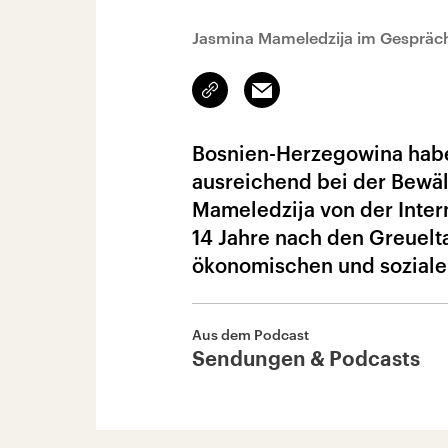
Jasmina Mameledzija im Gespräc
Link
Email
kopieren/teilen
Bosnien-Herzegowina habe
ausreichend bei der Bewält
Mameledzija von der Intern
14 Jahre nach den Greuelt
ökonomischen und sozialen
Aus dem Podcast
Sendungen & Podcasts