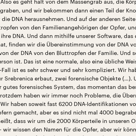
Also es geht halt von dem Massengrab aus, die Kör
graben, und wir bekommen dann einen Teil der Kno
r die DNA herausnehmen. Und auf der anderen Seit
ttropfen von den Familienangehörigen der Opfer, un
h ihre DNA. Und dann mithilfe unserer Software, das
 hat, finden wir die Übereinstimmung von der DNA 
on der DNA von den Bluttropfen der Familie. Und s
erson ist. Das ist eine normale, also eine übliche Wei
Fall ist es sehr schwer und sehr kompliziert. Wir h
ür Srebrenica erbaut, zwei forensische Objekte (…). 
r gutes forensisches System, das momentan das bes
 trotzdem haben wir immer noch Probleme, die Über
. Wir haben soweit fast 6200 DNA-Identifikationen v
fern gemacht, aber es sind nicht mal 4000 begrab
eißt, dass wir um die 2000 Körperteile in unseren 
– wir wissen den Namen für die Opfer, aber wir könn