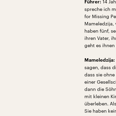
14 Jah
Führer:
spreche ich m
for Missing Pe
Mameledzija, w
haben fünf, s
ihren Vater, i
geht es ihnen 
Mameledzija:
sagen, dass di
dass sie ohne
einer Gesellsc
dann die Söhn
mit kleinen Ki
überleben. Als
Sie haben ke