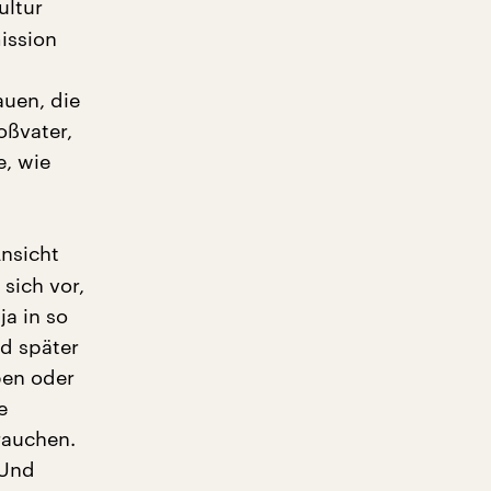
ultur
ission
auen, die
oßvater,
e, wie
nsicht
 sich vor,
a in so
nd später
ben oder
e
brauchen.
 Und