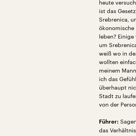
heute versuch
ist das Geset
Srebrenica, u
ökonomische 
leben? Einige
um Srebrenica
weiß wo in de
wollten einfac
meinem Mann,
ich das Gefüh
überhaupt nich
Stadt zu laufe
von der Perso
Sagen 
Führer:
das Verhältni