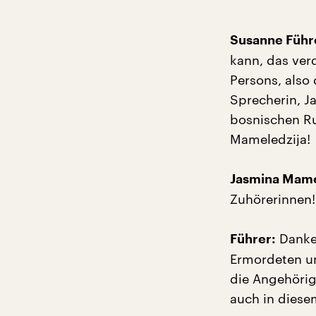
Susanne Führ
kann, das ver
Persons, also
Sprecherin, Ja
bosnischen Ru
Mameledzija!
Jasmina Mame
Zuhörerinnen!
Danke 
Führer:
Ermordeten und
die Angehörig
auch in dies