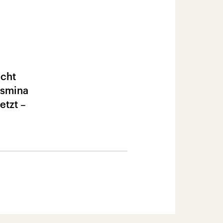
icht
asmina
etzt –