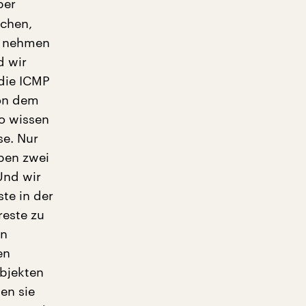
per
chen,
e nehmen
d wir
 die ICMP
von dem
o wissen
se. Nur
aben zwei
Und wir
te in der
reste zu
on
en
Objekten
en sie