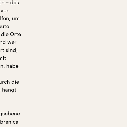
en – das
 von
lfen, um
eute
 die Orte
ind wer
rt sind,
mit
n, habe
urch die
s hängt
tagsebene
ebrenica