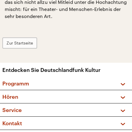
das sich nicht allzu viel Mitleid unter die Hochachtung
mischt: für ein Theater- und Menschen-Erlebnis der
sehr besonderen Art.
Zur Startseite
Entdecken Sie Deutschlandfunk Kultur
Programm
Vorschau und Rückschau
Hören
Sendungen und Podcasts
Livestream
Service
Musikliste
Frequenzen (UKW + DAB+)
FAQ
Kontakt
Kakadu – Das Kinderprogramm
Apps