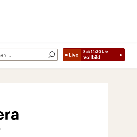
Seit
14:30
Uhr
Live
Vollbild
era
r