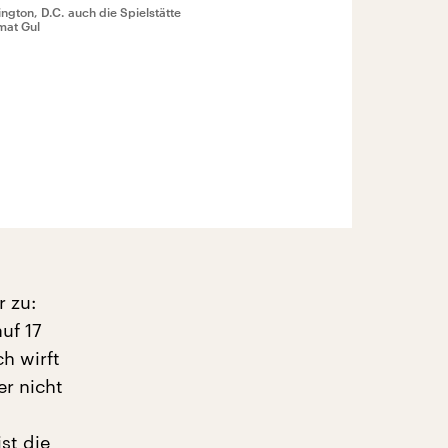
ngton, D.C. auch die Spielstätte
mat Gul
r zu:
uf 17
h wirft
r nicht
st die