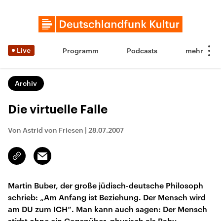
Live
Programm
Podcasts
Archiv
Die virtuelle Falle
Von Astrid von Friesen
|
28.07.2007
Email
Link
kopieren/teilen
Martin Buber, der große jüdisch-deutsche Philosoph
schrieb: „Am Anfang ist Beziehung. Der Mensch wird
am DU zum ICH“. Man kann auch sagen: Der Mensch
stirbt ohne ein Gegenüber, physisch als Baby,