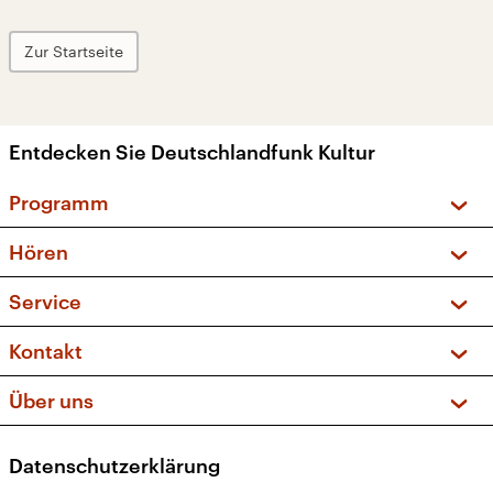
Zur Startseite
Entdecken Sie Deutschlandfunk Kultur
Programm
Vorschau und Rückschau
Hören
Sendungen und Podcasts
Livestream
Service
Musikliste
Frequenzen (UKW + DAB+)
FAQ
Kontakt
Kakadu – Das Kinderprogramm
Apps
Archiv
Hörerservice
Über uns
Newsletter
Social Media
Deutschlandradio
RSS
Datenschutzerklärung
Presse
Veranstaltungen