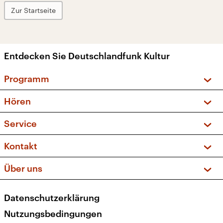
Zur Startseite
Entdecken Sie Deutschlandfunk Kultur
Programm
Vorschau und Rückschau
Hören
Sendungen und Podcasts
Livestream
Service
Musikliste
Frequenzen (UKW + DAB+)
FAQ
Kontakt
Kakadu – Das Kinderprogramm
Apps
Archiv
Hörerservice
Über uns
Newsletter
Social Media
Deutschlandradio
RSS
Datenschutzerklärung
Presse
Veranstaltungen
Nutzungsbedingungen
Karriere