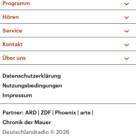
Programm
Vorschau und Rückschau
Hören
Sendungen und Podcasts
Livestream
Service
Musikliste
Frequenzen (UKW + DAB+)
FAQ
Kontakt
Kakadu – Das Kinderprogramm
Apps
Archiv
Hörerservice
Über uns
Newsletter
Social Media
Deutschlandradio
RSS
Datenschutzerklärung
Presse
Veranstaltungen
Nutzungsbedingungen
Karriere
Impressum
Transparenz
Korrekturen und Richtigstellungen
Partner
ARD
|
ZDF
|
Phoenix
|
arte
|
Barrierefreiheit
Chronik der Mauer
Deutschlandradio © 2026