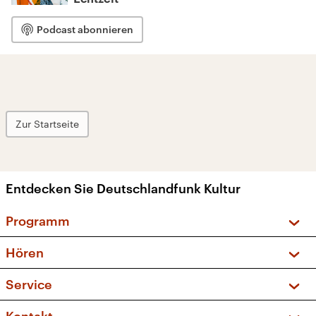
Podcast abonnieren
Zur Startseite
Entdecken Sie Deutschlandfunk Kultur
Programm
Vorschau und Rückschau
Hören
Sendungen und Podcasts
Livestream
Service
Musikliste
Frequenzen (UKW + DAB+)
FAQ
Kakadu – Das Kinderprogramm