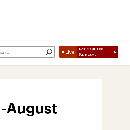
Seit
20:00
Uhr
Live
Konzert
i-August