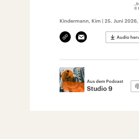
„S
© 
Kindermann, Kim
|
25. Juni 2026,
Link
Email
Audio her
kopieren/teilen
Aus dem Podcast
Studio 9