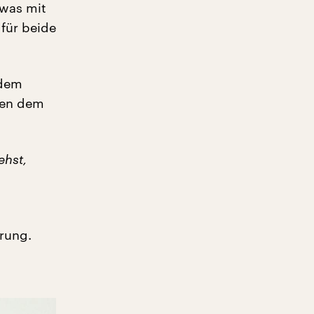
 was mit
 für beide
 dem
eben dem
ehst,
hrung.