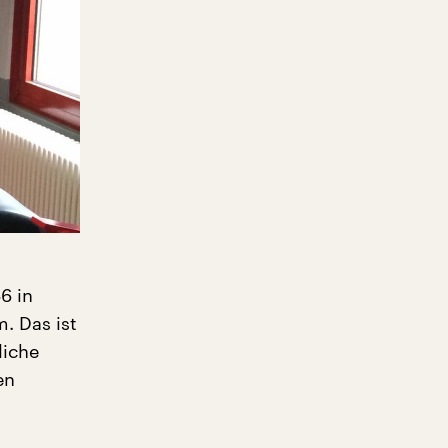
6 in
. Das ist
liche
en