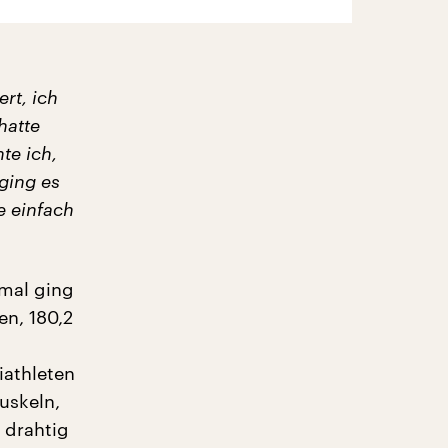
rt, ich
hatte
te ich,
ging es
e einfach
fmal ging
en, 180,2
iathleten
uskeln,
m drahtig