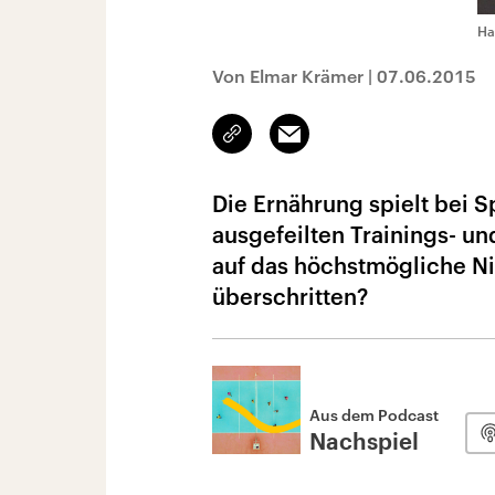
Ha
Von Elmar Krämer
|
07.06.2015
Link
Email
kopieren/teilen
Die Ernährung spielt bei 
ausgefeilten Trainings- un
auf das höchstmögliche N
überschritten?
Aus dem Podcast
Nachspiel