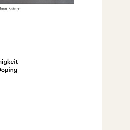
Elmar Krämer
higkeit
Doping