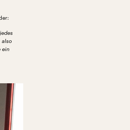
der:
 jedes
 also
 ein