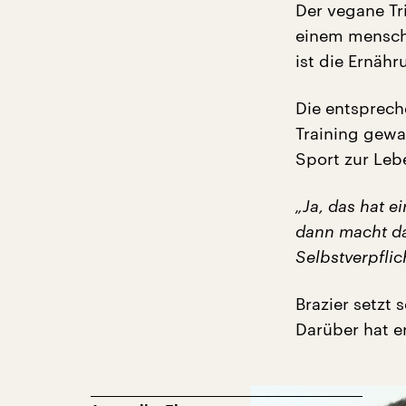
Der vegane Tr
einem menschl
ist die Ernäh
Die entsprec
Training gewa
Sport zur Le
„Ja, das hat e
dann macht da
Selbstverpflic
Brazier setzt 
Darüber hat e