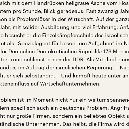
 sich mit dem Handrücken hellgraue Asche vom Hos
etern pro Stunde, Blick geradeaus. Fast zwanzig Jah
hon als Problemlöser in der Wirtschaft. Auf der ganz
Jahr, mit solider Ausbildung und viel Erfahrung: An
re besucht er die Einzelkämpferschule des israelisc
eitet als „Spezialagent für besondere Aufgaben“ im 
der Deutschen Demokratischen Republik: 178 Mens
tergrund schleust er aus der DDR. Als Mitglied eine
dos, im Auftrag der israelischen Regierung. – Na
ht er sich selbständig. – Und kämpft heute unter a
teneinfluss auf Wirtschaftunternehmen.
roblem ist im Moment nicht nur ein weltumspannen
ern spezifisch auch ein deutsches Problem. Angrif
cht nur große Firmen, sondern ein beliebtes Objekt 
lständische Unternehmen. Das heißt, die Firma wird 