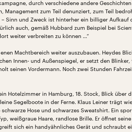
kampagne, durch verschiedene andere Geschichten 
en, Management zum Teil denunziert, zum Teil bedroh
 – Sinn und Zweck ist hinterher ein billiger Aufkauf 
ürlich auch, gemäß Hubbard zum Beispiel bei Scien
dort weiter verbreiten zu können …“
enen Machtbereich weiter auszubauen. Heydes Blic
hen Innen- und Außenspiegel, er setzt den Blinker, t
olt seinen Vordermann. Noch zwei Stunden Fahrzei
ein Hotelzimmer in Hamburg, 18. Stock, Blick über d
leine Segelboote in der Ferne. Klaus Leiner trägt wie
 schwarze Hose und schwarzes Sweatshirt. Ein sport
Typ, weißgraue Haare, randlose Brille. Er öffnet seine
greift sich ein handyähnliches Gerät und schraubt e