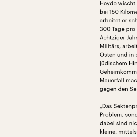
Heyde wischt
bei 150 Kilom
arbeitet er sc
300 Tage pro 
Achtziger Jah
Militärs, arb
Osten und in 
jüdischem Hin
Geheimkomman
Mauerfall mac
gegen den Sek
„Das Sektenp
Problem, sond
dabei sind ni
kleine, mitte