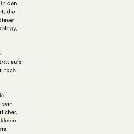
in den
t, die
dieser
tology,
k
ritt aufs
t nach
ie
 sein
licher,
 kleine
ine