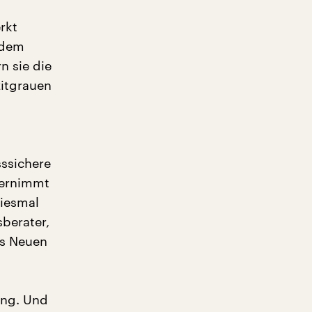
rkt
 dem
n sie die
zitgrauen
sssichere
bernimmt
diesmal
berater,
es Neuen
ung. Und