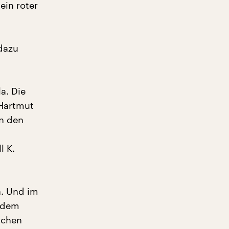
ein roter
 dazu
a. Die
 Hartmut
en den
l K.
n. Und im
h dem
schen