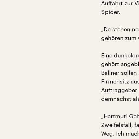
Auffahrt zur 
Spider.
„Da stehen no
gehören zum G
Eine dunkelgr
gehört angebl
Ballner sollen
Firmensitz au
Auftraggeber i
demnächst als
„Hartmut! Geh
Zweifelsfall, 
Weg. Ich mach