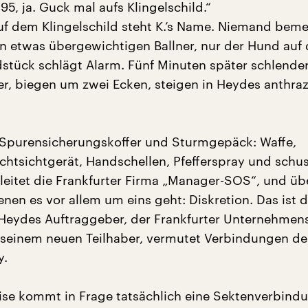
95, ja. Guck mal aufs Klingelschild.“
auf dem Klingelschild steht K.’s Name. Niemand beme
 etwas übergewichtigen Ballner, nur der Hund auf
tück schlägt Alarm. Fünf Minuten später schlender
er, biegen um zwei Ecken, steigen in Heydes anthra
Spurensicherungskoffer und Sturmgepäck: Waffe,
chtsichtgerät, Handschellen, Pfefferspray und schu
leitet die Frankfurter Firma „Manager-SOS“, und ü
enen es vor allem um eins geht: Diskretion. Das ist 
 Heydes Auftraggeber, der Frankfurter Unternehmens
 seinem neuen Teilhaber, vermutet Verbindungen d
y.
se kommt in Frage tatsächlich eine Sektenverbind