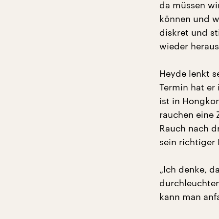
da müssen wir
können und wi
diskret und s
wieder herau
Heyde lenkt s
Termin hat er
ist in Hongko
rauchen eine 
Rauch nach dr
sein richtiger
„Ich denke, d
durchleuchten
kann man anfa