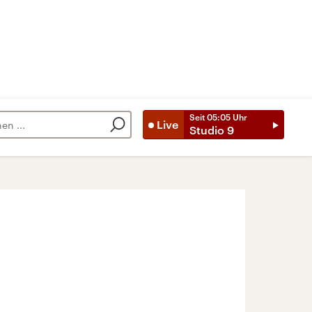
Seit
05:05
Uhr
Live
Studio 9