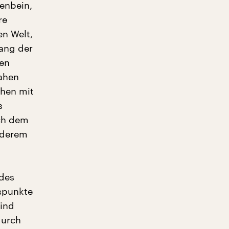
enbein,
re
en Welt,
fang der
hen
Nahen
chen mit
s
ch dem
nderem
des
fspunkte
sind
durch