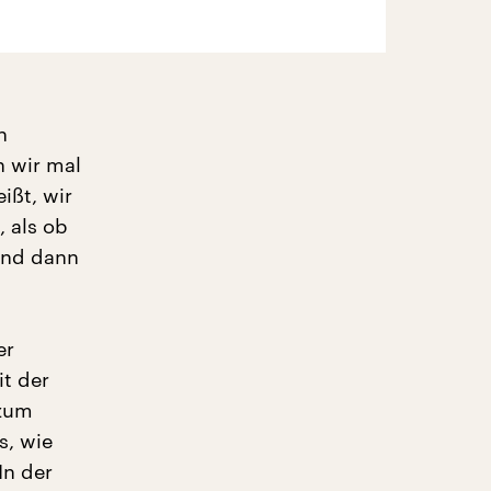
n
n wir mal
ißt, wir
, als ob
und dann
er
it der
 zum
s, wie
In der