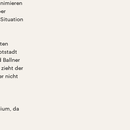
inimieren
ber
 Situation
ten
ptstadt
 Ballner
 zieht der
er nicht
dium, da