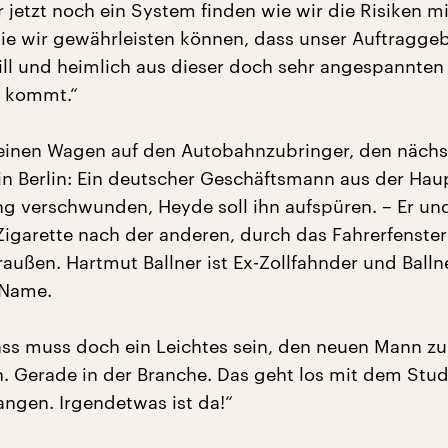
 jetzt noch ein System finden wie wir die Risiken m
e wir gewährleisten können, dass unser Auftragge
till und heimlich aus dieser doch sehr angespannten
s kommt.“
einen Wagen auf den Autobahnzubringer, den nächs
 in Berlin: Ein deutscher Geschäftsmann aus der Hau
ng verschwunden, Heyde soll ihn aufspüren. – Er und
Zigarette nach der anderen, durch das Fahrerfenster
außen. Hartmut Ballner ist Ex-Zollfahnder und Balln
 Name.
ass muss doch ein Leichtes sein, den neuen Mann zu
. Gerade in der Branche. Das geht los mit dem Stu
ngen. Irgendetwas ist da!“