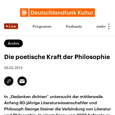
Live
Programm
Podcasts
Archiv
Die poetische Kraft der Philosophie
09.02.2012
Email
Link
kopieren/teilen
In „Gedanken dichten“ untersucht der mittlerweile
Anfang 80-jährige Literaturwissenschaftler und
Philosoph George Steiner die Verbindung von Literatur
und Philosophie. In einem Essay von 2006 befasste er