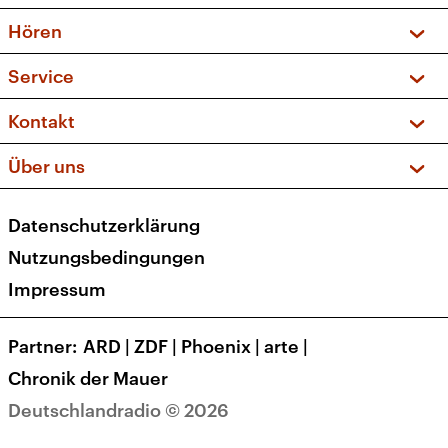
Vorschau und Rückschau
Hören
Sendungen und Podcasts
Livestream
Service
Musikliste
Frequenzen (UKW + DAB+)
FAQ
Kontakt
Kakadu – Das Kinderprogramm
Apps
Archiv
Hörerservice
Über uns
Newsletter
Social Media
Deutschlandradio
RSS
Datenschutzerklärung
Presse
Veranstaltungen
Nutzungsbedingungen
Karriere
Impressum
Transparenz
Korrekturen und Richtigstellungen
Partner
ARD
|
ZDF
|
Phoenix
|
arte
|
Barrierefreiheit
Chronik der Mauer
Deutschlandradio © 2026