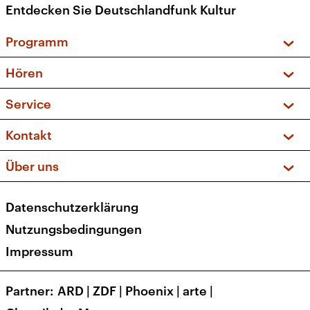
Entdecken Sie Deutschlandfunk Kultur
Programm
Vorschau und Rückschau
Hören
Sendungen und Podcasts
Livestream
Service
Musikliste
Frequenzen (UKW + DAB+)
FAQ
Kontakt
Kakadu – Das Kinderprogramm
Apps
Archiv
Hörerservice
Über uns
Newsletter
Social Media
Deutschlandradio
RSS
Datenschutzerklärung
Presse
Veranstaltungen
Nutzungsbedingungen
Karriere
Impressum
Transparenz
Korrekturen und Richtigstellungen
Partner
ARD
|
ZDF
|
Phoenix
|
arte
|
Barrierefreiheit