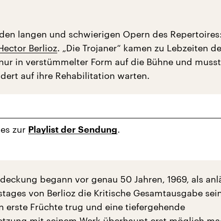
 den langen und schwierigen Opern des Repertoires:
Hector Berlioz
. „Die Trojaner“ kamen zu Lebzeiten d
ur in verstümmelter Form auf die Bühne und musst
ert auf ihre Rehabilitation warten.
 es zur
.
Playlist der Sendung
deckung begann vor genau 50 Jahren, 1969, als anlä
stages von Berlioz die Kritische Gesamtausgabe sei
 erste Früchte trug und eine tiefergehende
tzung mit seinem Werk überhaupt erst möglich mac