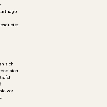
e
Karthago
besduetts
en sich
rend sich
tiefst
d
sie vor
e.