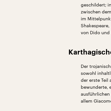
geschildert; i
zwischen dem 
im Mittelpunkt
Shakespeare, 
von Dido und 
Karthagisch
Der trojanisc
sowohl inhalt
der erste Teil
bewunderte, e
ausführlichen 
allem Giacomo 