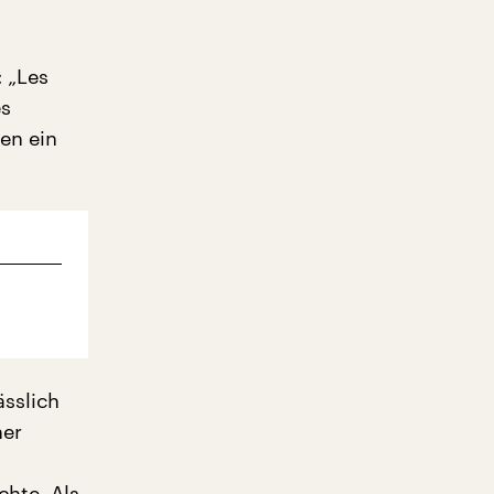
 „Les
es
en ein
sslich
ner
hte. Als