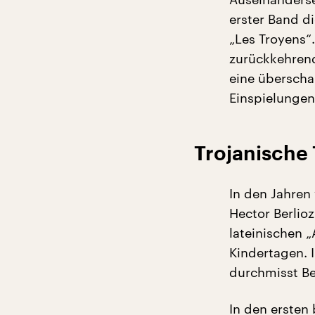
erster Band d
„Les Troyens“
zurückkehrend
eine überscha
Einspielungen
Trojanische
In den Jahren 
Hector Berlio
lateinischen „
Kindertagen. 
durchmisst Ber
In den ersten