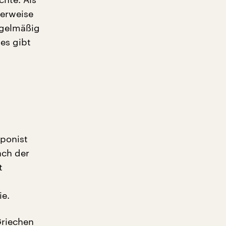
derweise
regelmäßig
es gibt
mponist
ach der
t
ie.
Griechen