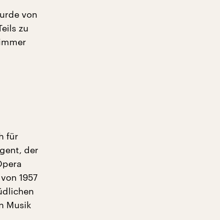
wurde von
eils zu
 immer
h für
gent, der
 Opera
 von 1957
üdlichen
en Musik