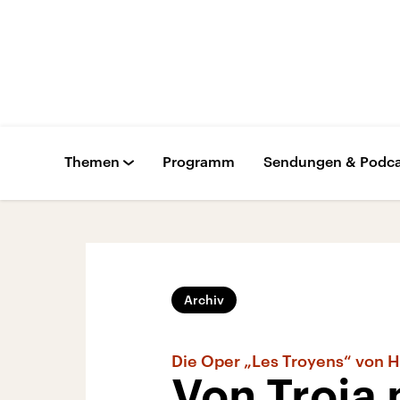
Themen
Programm
Sendungen & Podca
Archiv
Die Oper „Les Troyens“ von H
Von Troja