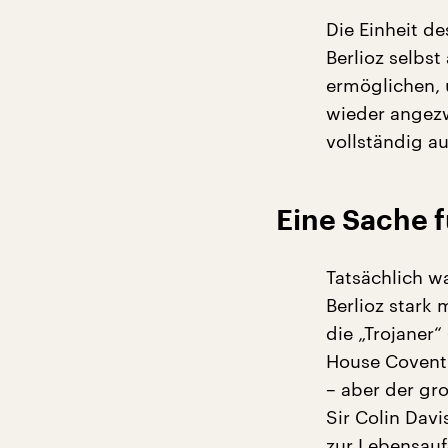
Die Einheit de
Berlioz selbs
ermöglichen, 
wieder angezw
vollständig au
Eine Sache f
Tatsächlich wa
Berlioz stark
die „Trojaner“
House Covent 
– aber der g
Sir Colin Davi
zur Lebensau