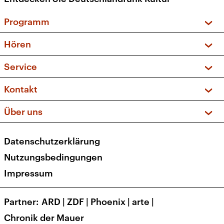
Programm
Vorschau und Rückschau
Hören
Sendungen und Podcasts
Livestream
Service
Musikliste
Frequenzen (UKW + DAB+)
FAQ
Kontakt
Kakadu – Das Kinderprogramm
Apps
Archiv
Hörerservice
Über uns
Newsletter
Social Media
Deutschlandradio
RSS
Datenschutzerklärung
Presse
Veranstaltungen
Nutzungsbedingungen
Karriere
Impressum
Transparenz
Korrekturen und Richtigstellungen
Partner
ARD
|
ZDF
|
Phoenix
|
arte
|
Barrierefreiheit
Chronik der Mauer