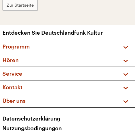
Zur Startseite
Entdecken Sie Deutschlandfunk Kultur
Programm
Vorschau und Rückschau
Hören
Sendungen und Podcasts
Livestream
Service
Musikliste
Frequenzen (UKW + DAB+)
FAQ
Kontakt
Kakadu – Das Kinderprogramm
Apps
Archiv
Hörerservice
Über uns
Newsletter
Social Media
Deutschlandradio
RSS
Datenschutzerklärung
Presse
Veranstaltungen
Nutzungsbedingungen
Karriere