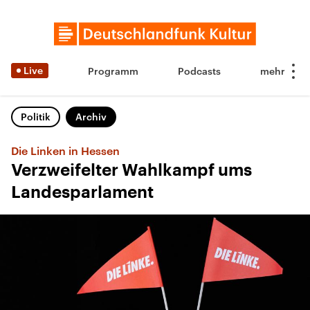
Live
Programm
Podcasts
Politik
Archiv
Die Linken in Hessen
Verzweifelter Wahlkampf ums
Landesparlament