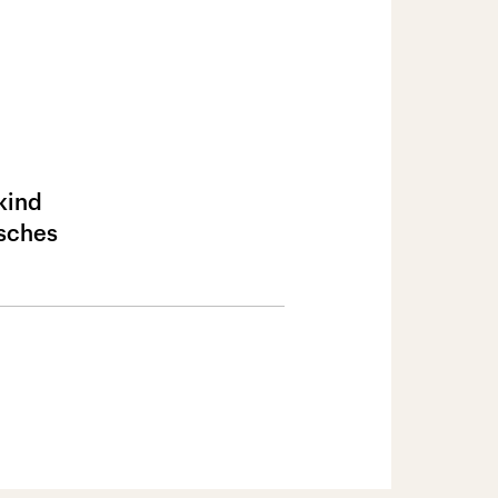
kind
lsches