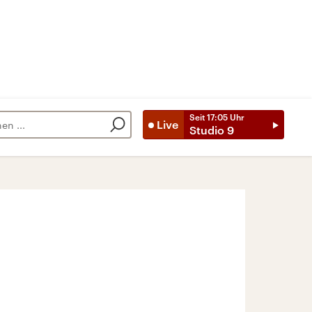
Seit
17:05
Uhr
Live
Studio 9