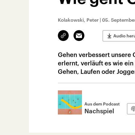
Kolakowski, Peter
|
05. September
Link
Email
Audio her
kopieren/teilen
Gehen verbessert unsere G
erlernt, verläuft es wie ei
Gehen, Laufen oder Jogge
Aus dem Podcast
Nachspiel