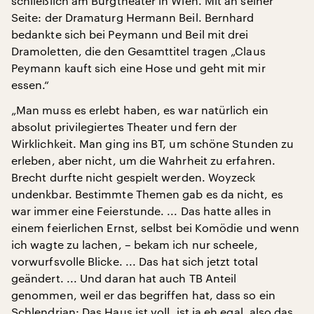
schließlich am Burgtheater in Wien. Mit an seiner
Seite: der Dramaturg Hermann Beil. Bernhard
bedankte sich bei Peymann und Beil mit drei
Dramoletten, die den Gesamttitel tragen „Claus
Peymann kauft sich eine Hose und geht mit mir
essen.“
„Man muss es erlebt haben, es war natürlich ein
absolut privilegiertes Theater und fern der
Wirklichkeit. Man ging ins BT, um schöne Stunden zu
erleben, aber nicht, um die Wahrheit zu erfahren.
Brecht durfte nicht gespielt werden. Woyzeck
undenkbar. Bestimmte Themen gab es da nicht, es
war immer eine Feierstunde. ... Das hatte alles in
einem feierlichen Ernst, selbst bei Komödie und wenn
ich wagte zu lachen, – bekam ich nur scheele,
vorwurfsvolle Blicke. ... Das hat sich jetzt total
geändert. ... Und daran hat auch TB Anteil
genommen, weil er das begriffen hat, dass so ein
Schlendrian: Das Haus ist voll, ist ja eh egal, also das