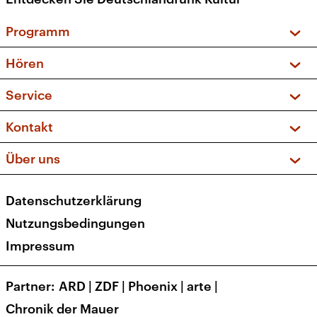
Programm
Vorschau und Rückschau
Hören
Sendungen und Podcasts
Livestream
Service
Musikliste
Frequenzen (UKW + DAB+)
FAQ
Kontakt
Kakadu – Das Kinderprogramm
Apps
Archiv
Hörerservice
Über uns
Newsletter
Social Media
Deutschlandradio
RSS
Datenschutzerklärung
Presse
Veranstaltungen
Nutzungsbedingungen
Karriere
Impressum
Transparenz
Korrekturen und Richtigstellungen
Partner
ARD
|
ZDF
|
Phoenix
|
arte
|
Barrierefreiheit
Chronik der Mauer