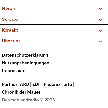
Vorschau und Rückschau
Hören
Sendungen und Podcasts
Livestream
Service
Musikliste
Frequenzen (UKW + DAB+)
FAQ
Kontakt
Kakadu – Das Kinderprogramm
Apps
Archiv
Hörerservice
Über uns
Newsletter
Social Media
Deutschlandradio
RSS
Datenschutzerklärung
Presse
Veranstaltungen
Nutzungsbedingungen
Karriere
Impressum
Transparenz
Korrekturen und Richtigstellungen
Partner
ARD
|
ZDF
|
Phoenix
|
arte
|
Barrierefreiheit
Chronik der Mauer
Deutschlandradio © 2026