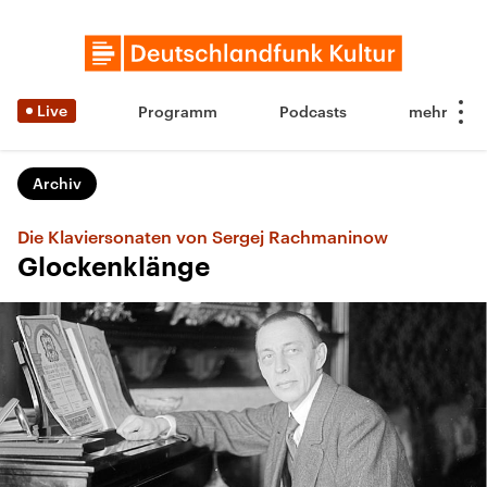
Live
Programm
Podcasts
Archiv
Die Klaviersonaten von Sergej Rachmaninow
Glockenklänge