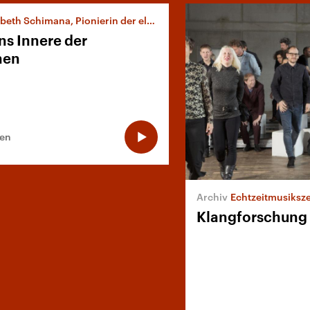
eth Schimana, Pionierin der elektronischen Musik
ns Innere der
nen
ten
Echtzeitmusiksz
Klangforschung 