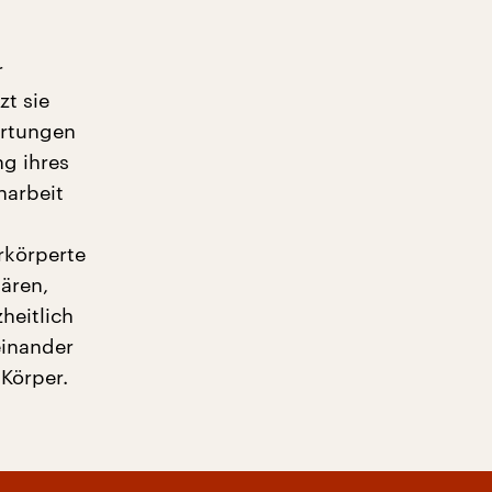
r
t sie
artungen
g ihres
narbeit
rkörperte
mären,
heitlich
einander
 Körper.