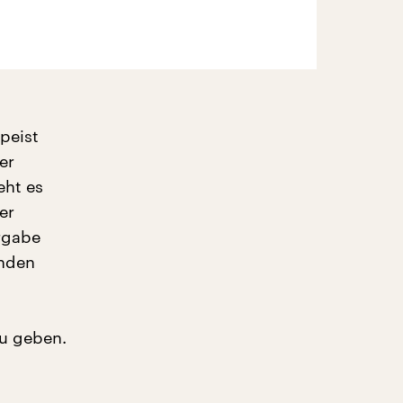
peist
er
eht es
er
rgabe
enden
u geben.