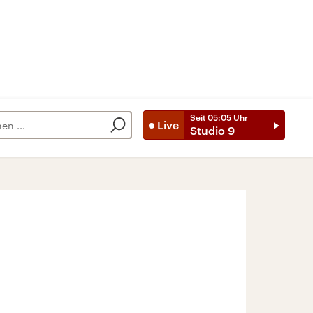
Seit
05:05
Uhr
Live
Studio 9