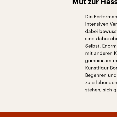
Mut zur Häss
Die Performanc
intensiven Ve
dabei bewusst
sind dabei eb
Selbst. Enorm
mit anderen K
gemeinsam mit
Kunstfigur Bon
Begehren und 
zu erlebenden
stehen, sich g