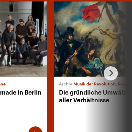
ene
Musik der Revolution, Revolution d
made in Berlin
Die gründliche Umwälzu
aller Verhältnisse