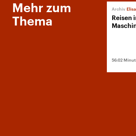
Mehr zum
Elisab
Reisen i
Thema
Maschi
56:02 Minu