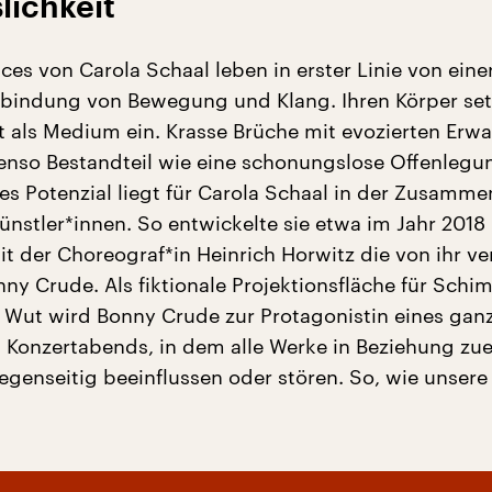
lichkeit
es von Carola Schaal leben in erster Linie von eine
rbindung von Bewegung und Klang. Ihren Körper setz
 als Medium ein. Krasse Brüche mit evozierten Erw
enso Bestandteil wie eine schonungslose Offenlegun
es Potenzial liegt für Carola Schaal in der Zusamme
ünstler*innen. So entwickelte sie etwa im Jahr 2018
 der Choreograf*in Heinrich Horwitz die von ihr ve
ny Crude. Als fiktionale Projektionsfläche für Schi
Wut wird Bonny Crude zur Protagonistin eines ganz
 Konzertabends, in dem alle Werke in Beziehung zu
egenseitig beeinflussen oder stören. So, wie unsere