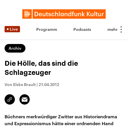
Live
Programm
Podcasts
Archiv
Die Hölle, das sind die
Schlagzeuger
Von Elske Brault
|
21.04.2012
Email
Link
kopieren/teilen
Büchners merkwürdiger Zwitter aus Historiendrama
und Expressionismus hätte einer ordnenden Hand