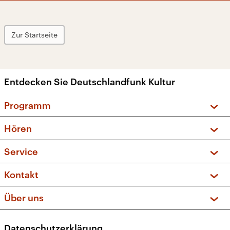
Zur Startseite
Entdecken Sie Deutschlandfunk Kultur
Programm
Vorschau und Rückschau
Hören
Sendungen und Podcasts
Livestream
Service
Musikliste
Frequenzen (UKW + DAB+)
FAQ
Kontakt
Kakadu – Das Kinderprogramm
Apps
Archiv
Hörerservice
Über uns
Newsletter
Social Media
Deutschlandradio
RSS
Datenschutzerklärung