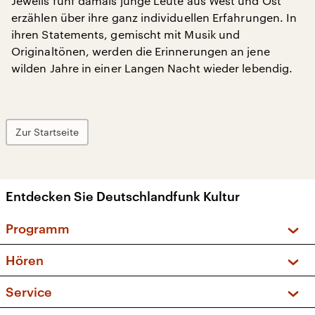
Jeweils fünf damals junge Leute aus West und Ost
erzählen über ihre ganz individuellen Erfahrungen. In
ihren Statements, gemischt mit Musik und
Originaltönen, werden die Erinnerungen an jene
wilden Jahre in einer Langen Nacht wieder lebendig.
Zur Startseite
Entdecken Sie Deutschlandfunk Kultur
Programm
Vorschau und Rückschau
Hören
Sendungen und Podcasts
Livestream
Service
Musikliste
Frequenzen (UKW + DAB+)