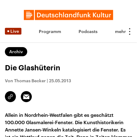
Live
Programm
Podcasts
Archiv
Die Glashüterin
Von Thomas Becker
|
25.05.2013
Email
Link
kopieren/teilen
Allein in Nordrhein-Westfalen gibt es geschätzt
100.000 Glasmalerei-Fenster. Die Kunsthistorikerin
Annette Jansen-Winkeln katalogisiert die Fenster. Es
ist ein Wettlauf gegen die Zeit. Denn in Zeiten klammer