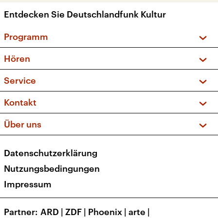
Entdecken Sie Deutschlandfunk Kultur
Programm
Vorschau und Rückschau
Hören
Sendungen und Podcasts
Livestream
Service
Musikliste
Frequenzen (UKW + DAB+)
FAQ
Kontakt
Kakadu – Das Kinderprogramm
Apps
Archiv
Hörerservice
Über uns
Newsletter
Social Media
Deutschlandradio
RSS
Datenschutzerklärung
Presse
Veranstaltungen
Nutzungsbedingungen
Karriere
Impressum
Transparenz
Korrekturen und Richtigstellungen
Partner
ARD
|
ZDF
|
Phoenix
|
arte
|