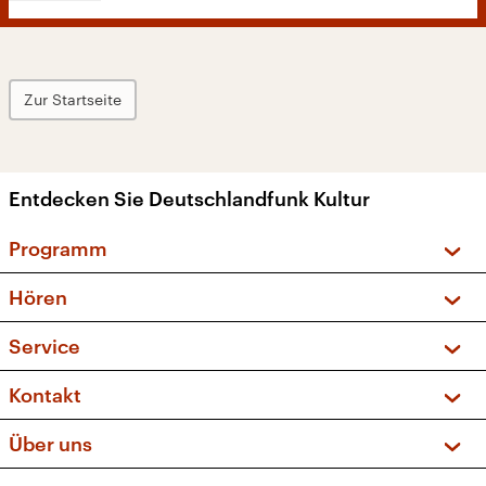
Zur Startseite
Entdecken Sie Deutschlandfunk Kultur
Programm
Vorschau und Rückschau
Hören
Sendungen und Podcasts
Livestream
Service
Musikliste
Frequenzen (UKW + DAB+)
FAQ
Kontakt
Kakadu – Das Kinderprogramm
Apps
Archiv
Hörerservice
Über uns
Newsletter
Social Media
Deutschlandradio