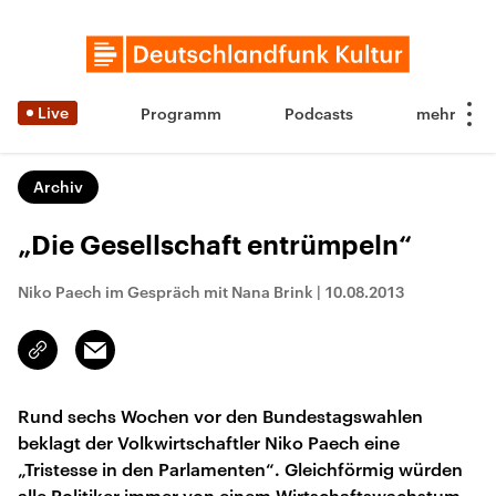
Live
Programm
Podcasts
Archiv
„Die Gesellschaft entrümpeln“
Niko Paech im Gespräch mit Nana Brink
|
10.08.2013
Email
Link
kopieren/teilen
Rund sechs Wochen vor den Bundestagswahlen
beklagt der Volkwirtschaftler Niko Paech eine
„Tristesse in den Parlamenten“. Gleichförmig würden
alle Politiker immer von einem Wirtschaftswachstum