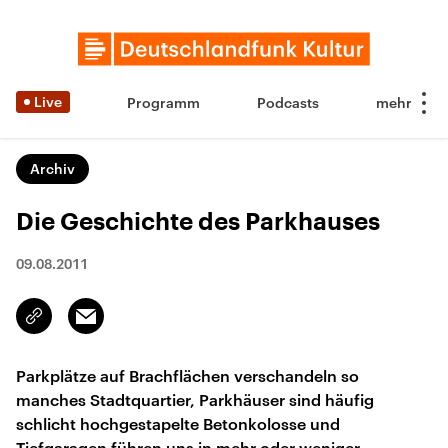
Live
Programm
Podcasts
Archiv
Die Geschichte des Parkhauses
09.08.2011
Email
Link
kopieren/teilen
Parkplätze auf Brachflächen verschandeln so
manches Stadtquartier, Parkhäuser sind häufig
schlicht hochgestapelte Betonkolosse und
Tiefgaragen führen uns in mehr oder weniger