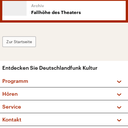
Fallhöhe des Theaters
Zur Startseite
Entdecken Sie Deutschlandfunk Kultur
Programm
Vorschau und Rückschau
Hören
Sendungen und Podcasts
Livestream
Service
Musikliste
Frequenzen (UKW + DAB+)
FAQ
Kontakt
Kakadu – Das Kinderprogramm
Apps