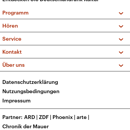
Programm
Vorschau und Rückschau
Hören
Sendungen und Podcasts
Livestream
Service
Musikliste
Frequenzen (UKW + DAB+)
FAQ
Kontakt
Kakadu – Das Kinderprogramm
Apps
Archiv
Hörerservice
Über uns
Newsletter
Social Media
Deutschlandradio
RSS
Datenschutzerklärung
Presse
Veranstaltungen
Nutzungsbedingungen
Karriere
Impressum
Transparenz
Korrekturen und Richtigstellungen
Partner
ARD
|
ZDF
|
Phoenix
|
arte
|
Barrierefreiheit
Chronik der Mauer