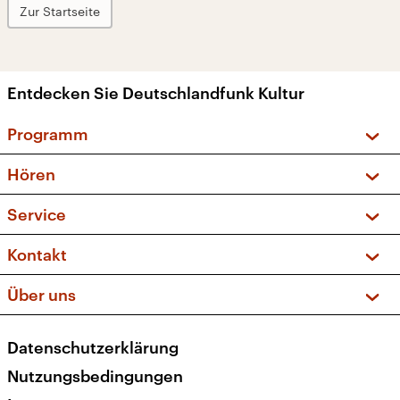
Zur Startseite
Entdecken Sie Deutschlandfunk Kultur
Programm
Vorschau und Rückschau
Hören
Sendungen und Podcasts
Livestream
Service
Musikliste
Frequenzen (UKW + DAB+)
FAQ
Kontakt
Kakadu – Das Kinderprogramm
Apps
Archiv
Hörerservice
Über uns
Newsletter
Social Media
Deutschlandradio
RSS
Datenschutzerklärung
Presse
Veranstaltungen
Nutzungsbedingungen
Karriere