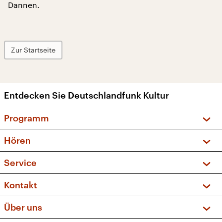
Dannen.
Zur Startseite
Entdecken Sie Deutschlandfunk Kultur
Programm
Vorschau und Rückschau
Hören
Sendungen und Podcasts
Livestream
Service
Musikliste
Frequenzen (UKW + DAB+)
FAQ
Kontakt
Kakadu – Das Kinderprogramm
Apps
Archiv
Hörerservice
Über uns
Newsletter
Social Media