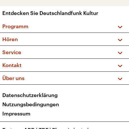
Entdecken Sie Deutschlandfunk Kultur
Programm
Vorschau und Rückschau
Hören
Sendungen und Podcasts
Livestream
Service
Musikliste
Frequenzen (UKW + DAB+)
FAQ
Kontakt
Kakadu – Das Kinderprogramm
Apps
Archiv
Hörerservice
Über uns
Newsletter
Social Media
Deutschlandradio
RSS
Datenschutzerklärung
Presse
Veranstaltungen
Nutzungsbedingungen
Karriere
Impressum
Transparenz
Korrekturen und Richtigstellungen