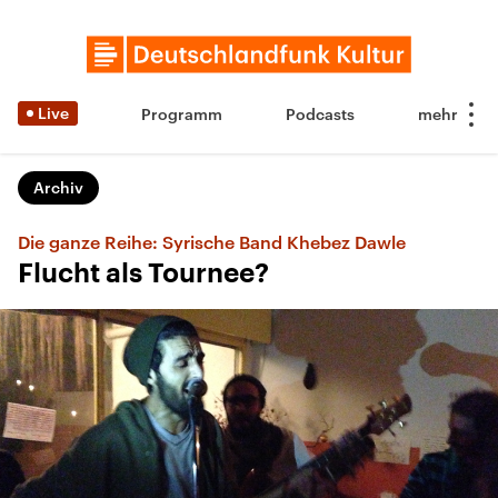
Live
Programm
Podcasts
Archiv
Die ganze Reihe: Syrische Band Khebez Dawle
Flucht als Tournee?