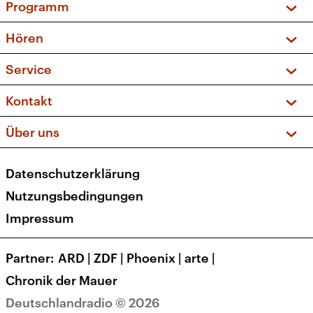
Programm
Vorschau und Rückschau
Hören
Sendungen und Podcasts
Livestream
Service
Musikliste
Frequenzen (UKW + DAB+)
FAQ
Kontakt
Kakadu – Das Kinderprogramm
Apps
Archiv
Hörerservice
Über uns
Newsletter
Social Media
Deutschlandradio
RSS
Datenschutzerklärung
Presse
Veranstaltungen
Nutzungsbedingungen
Karriere
Impressum
Transparenz
Korrekturen und Richtigstellungen
Partner
ARD
|
ZDF
|
Phoenix
|
arte
|
Barrierefreiheit
Chronik der Mauer
Deutschlandradio © 2026