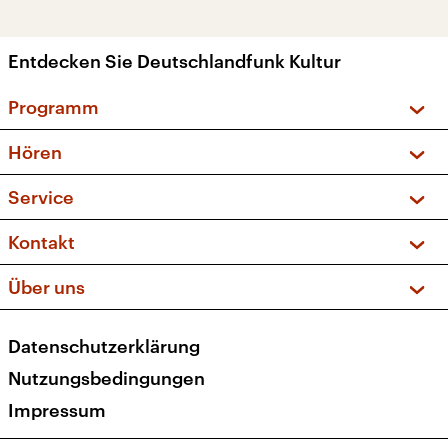
Entdecken Sie Deutschlandfunk Kultur
Programm
Vorschau und Rückschau
Hören
Sendungen und Podcasts
Livestream
Service
Musikliste
Frequenzen (UKW + DAB+)
FAQ
Kontakt
Kakadu – Das Kinderprogramm
Apps
Archiv
Hörerservice
Über uns
Newsletter
Social Media
Deutschlandradio
RSS
Datenschutzerklärung
Presse
Veranstaltungen
Nutzungsbedingungen
Karriere
Impressum
Transparenz