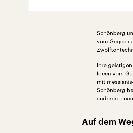
Schönberg und
vom Gegenstan
Zwölftontechn
Ihre geistige
Ideen vom Ges
mit messianis
Schönberg be
anderen eine
Auf dem Weg