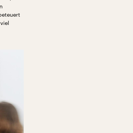
rn
beteuert
viel