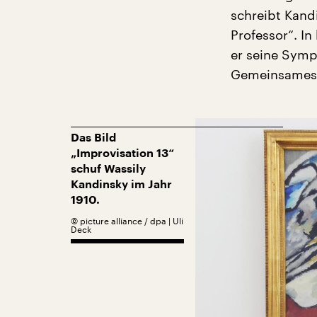
schreibt Kand
Professor“. I
er seine Symp
Gemeinsames“
Das Bild
„Improvisation 13“
schuf Wassily
Kandinsky im Jahr
1910.
©
picture alliance / dpa | Uli
Deck