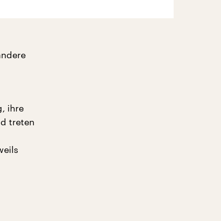
andere
, ihre
d treten
eils