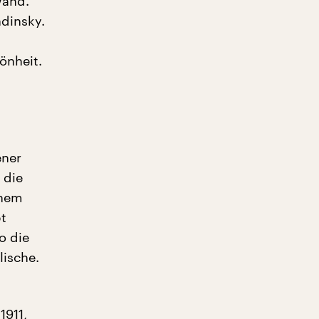
wand.
ndinsky.
önheit.
ener
 die
inem
bt
o die
lische.
1911,