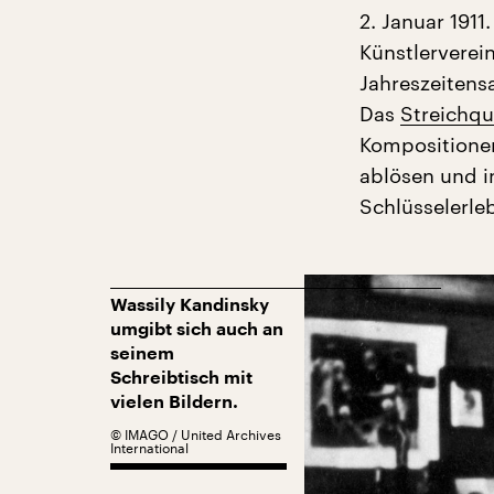
2. Januar 191
Künstlervere
Jahreszeitens
Das
Streichqu
Kompositionen 
ablösen und in
Schlüsselerle
Wassily Kandinsky
umgibt sich auch an
seinem
Schreibtisch mit
vielen Bildern.
©
IMAGO / United Archives
International