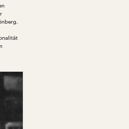
en
r
önberg.
onalität
em