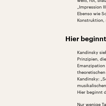
weiß, rot, bla
„Impression II
Ebenso wie Sc
Konstruktion,
Hier beginn
Kandinsky sie
Prinzipien, di
Emanzipation 
theoretischen
Kandinsky: „S
musikalischen 
Hier beginnt d
Nur wenige Ta