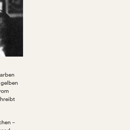
farben
 gelben
 vom
chreibt
chen –