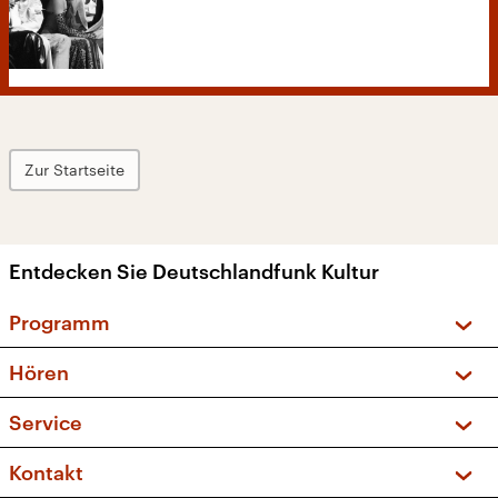
Zur Startseite
Entdecken Sie Deutschlandfunk Kultur
Programm
Vorschau und Rückschau
Hören
Sendungen und Podcasts
Livestream
Service
Musikliste
Frequenzen (UKW + DAB+)
FAQ
Kontakt
Kakadu – Das Kinderprogramm