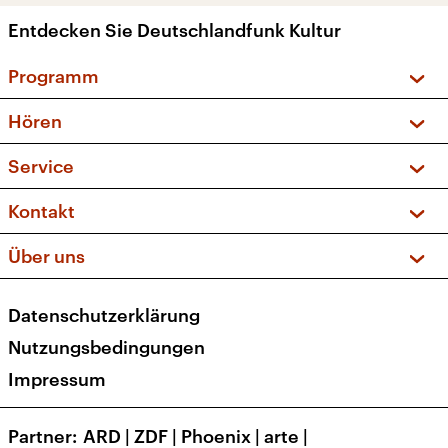
Entdecken Sie Deutschlandfunk Kultur
Programm
Vorschau und Rückschau
Hören
Sendungen und Podcasts
Livestream
Service
Musikliste
Frequenzen (UKW + DAB+)
FAQ
Kontakt
Kakadu – Das Kinderprogramm
Apps
Archiv
Hörerservice
Über uns
Newsletter
Social Media
Deutschlandradio
RSS
Datenschutzerklärung
Presse
Veranstaltungen
Nutzungsbedingungen
Karriere
Impressum
Transparenz
Korrekturen und Richtigstellungen
Partner
ARD
|
ZDF
|
Phoenix
|
arte
|