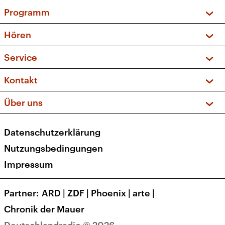
Programm
Vorschau und Rückschau
Hören
Sendungen und Podcasts
Livestream
Service
Musikliste
Frequenzen (UKW + DAB+)
FAQ
Kontakt
Kakadu – Das Kinderprogramm
Apps
Archiv
Hörerservice
Über uns
Newsletter
Social Media
Deutschlandradio
RSS
Datenschutzerklärung
Presse
Veranstaltungen
Nutzungsbedingungen
Karriere
Impressum
Transparenz
Korrekturen und Richtigstellungen
Partner
ARD
|
ZDF
|
Phoenix
|
arte
|
Barrierefreiheit
Chronik der Mauer