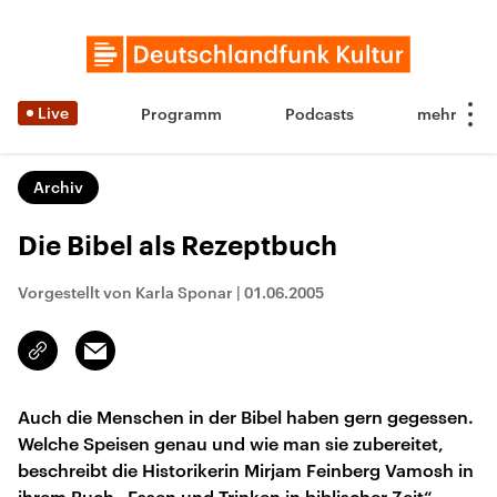
Live
Programm
Podcasts
Archiv
Die Bibel als Rezeptbuch
Vorgestellt von Karla Sponar
|
01.06.2005
Email
Link
kopieren/teilen
Auch die Menschen in der Bibel haben gern gegessen.
Welche Speisen genau und wie man sie zubereitet,
beschreibt die Historikerin Mirjam Feinberg Vamosh in
ihrem Buch „Essen und Trinken in biblischer Zeit“.