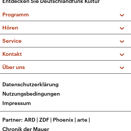
Entdecken Sie Deutschlandfunk Kultur
Programm
Vorschau und Rückschau
Hören
Sendungen und Podcasts
Livestream
Service
Musikliste
Frequenzen (UKW + DAB+)
FAQ
Kontakt
Kakadu – Das Kinderprogramm
Apps
Archiv
Hörerservice
Über uns
Newsletter
Social Media
Deutschlandradio
RSS
Datenschutzerklärung
Presse
Veranstaltungen
Nutzungsbedingungen
Karriere
Impressum
Transparenz
Korrekturen und Richtigstellungen
Partner
ARD
|
ZDF
|
Phoenix
|
arte
|
Barrierefreiheit
Chronik der Mauer