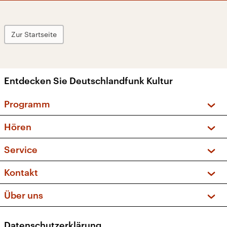
Zur Startseite
Entdecken Sie Deutschlandfunk Kultur
Programm
Vorschau und Rückschau
Hören
Sendungen und Podcasts
Livestream
Service
Musikliste
Frequenzen (UKW + DAB+)
FAQ
Kontakt
Kakadu – Das Kinderprogramm
Apps
Archiv
Hörerservice
Über uns
Newsletter
Social Media
Deutschlandradio
RSS
Datenschutzerklärung