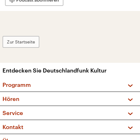
Zur Startseite
Entdecken Sie Deutschlandfunk Kultur
Programm
Vorschau und Rückschau
Hören
Sendungen und Podcasts
Livestream
Service
Musikliste
Frequenzen (UKW + DAB+)
FAQ
Kontakt
Kakadu – Das Kinderprogramm
Apps
Archiv
Hörerservice