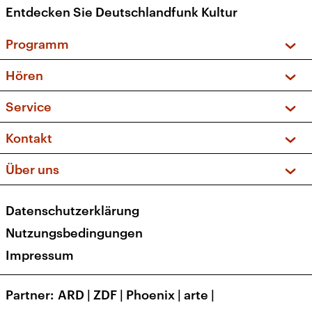
Entdecken Sie Deutschlandfunk Kultur
Programm
Vorschau und Rückschau
Hören
Sendungen und Podcasts
Livestream
Service
Musikliste
Frequenzen (UKW + DAB+)
FAQ
Kontakt
Kakadu – Das Kinderprogramm
Apps
Archiv
Hörerservice
Über uns
Newsletter
Social Media
Deutschlandradio
RSS
Datenschutzerklärung
Presse
Veranstaltungen
Nutzungsbedingungen
Karriere
Impressum
Transparenz
Korrekturen und Richtigstellungen
Partner
ARD
|
ZDF
|
Phoenix
|
arte
|
Barrierefreiheit