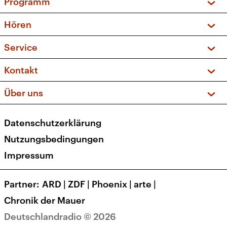
Programm
Vorschau und Rückschau
Hören
Sendungen und Podcasts
Livestream
Service
Musikliste
Frequenzen (UKW + DAB+)
FAQ
Kontakt
Kakadu – Das Kinderprogramm
Apps
Archiv
Hörerservice
Über uns
Newsletter
Social Media
Deutschlandradio
RSS
Datenschutzerklärung
Presse
Veranstaltungen
Nutzungsbedingungen
Karriere
Impressum
Transparenz
Korrekturen und Richtigstellungen
Partner
ARD
|
ZDF
|
Phoenix
|
arte
|
Barrierefreiheit
Chronik der Mauer
Deutschlandradio © 2026