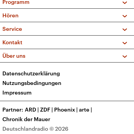
Programm
Vorschau und Rückschau
Hören
Sendungen und Podcasts
Livestream
Service
Musikliste
Frequenzen (UKW + DAB+)
FAQ
Kontakt
Kakadu – Das Kinderprogramm
Apps
Archiv
Hörerservice
Über uns
Newsletter
Social Media
Deutschlandradio
RSS
Datenschutzerklärung
Presse
Veranstaltungen
Nutzungsbedingungen
Karriere
Impressum
Transparenz
Korrekturen und Richtigstellungen
Partner
ARD
|
ZDF
|
Phoenix
|
arte
|
Barrierefreiheit
Chronik der Mauer
Deutschlandradio © 2026