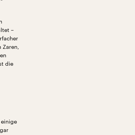
m
ltet –
rfacher
 Zaren,
hen
st die
 einige
 gar