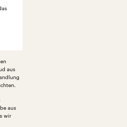
das
ten
aud aus
Handlung
achten.
e
rbe aus
s wir