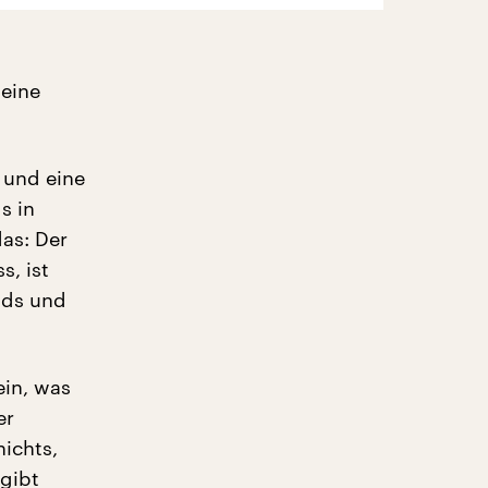
 eine
 und eine
s in
as: Der
s, ist
ands und
ein, was
er
ichts,
 gibt