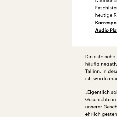
Deutschen
Faschiste
heutige 
Korrespo
Audio Pl
Die estnische
häufig negativ
Tallinn, in d
ist, würde ma
„Eigentlich so
Geschichte in
unserer Geschi
ehrlich gesteh