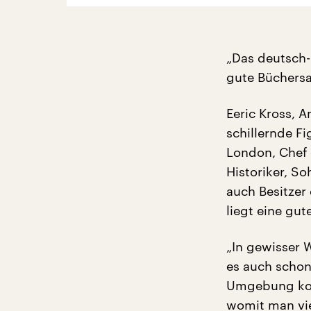
„Das deutsch-b
gute Büchers
Eeric Kross, 
schillernde Fi
London, Chef 
Historiker, So
auch Besitzer 
liegt eine gut
„In gewisser 
es auch schon 
Umgebung komm
womit man vie