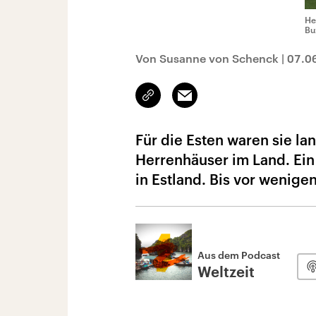
He
Bu
Von Susanne von Schenck
|
07.0
Link
Email
kopieren/teilen
Für die Esten waren sie l
Herrenhäuser im Land. Ein 
in Estland. Bis vor wenig
Aus dem Podcast
Weltzeit