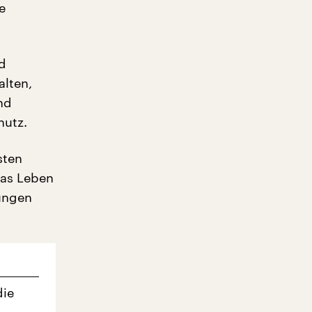
e
nd
lten,
nd
hutz.
sten
Das Leben
nungen
die