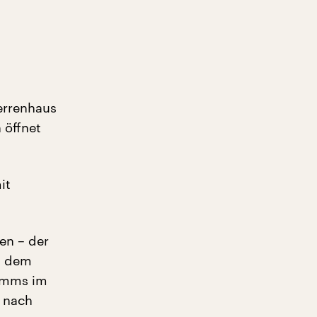
Herrenhaus
 öffnet
it
en – der
t dem
Ramms im
n nach