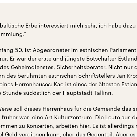
altische Erbe interessiert mich sehr, ich habe dazu
ammlung.“
Anfang 50, ist Abgeordneter im estnischen Parlament
gur. Er war der erste und jüngste Botschafter Estland
des Geheimdienstes, Sicherheitsberater. Nicht nur d
hn des berühmten estnischen Schriftstellers Jan Kros
eines Herrenhauses: Kao ist eines der ältesten Estl
e Stunde südöstlich der Hauptstadt Tallinn.
Weise soll dieses Herrenhaus für die Gemeinde das s
früher war: eine Art Kulturzentrum. Die Leute aus d
en zu Konzerten, arbeiten hier. Es ist allerdings n
l Geld verdienen kann, eher das Gegenteil. Aber es