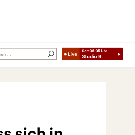
Seit
06:05
Uhr
Live
Studio 9
s sich in