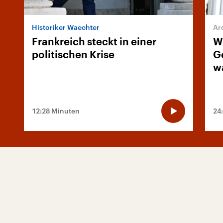
Historiker Waechter
Frankreich steckt in einer
W
politischen Krise
G
w
12:28 Minuten
24